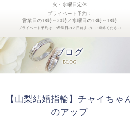
火・水曜日定休
プライベート予約：
営業日の18時～20時／水曜日の13時～18時
プライベート予約は ご希望日の２日前までにご連絡ください
ブログ
BLOG
【山梨結婚指輪】チャイちゃ
のアップ