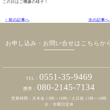
この日はご機嫌の様子！
< 前の記事へ
次の記事へ 
お申し込み・お問い合せはこちらか
0551-35-9469
TEL：
080-2145-7134
携帯：
営業時間：月木金 13時～18時／土日祝 11時～18時
火・水曜日定休