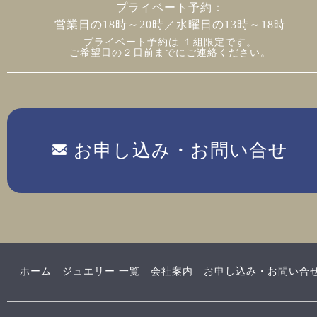
プライベート予約：
営業日の18時～20時／水曜日の13時～18時
プライベート予約は １組限定です。
ご希望日の２日前までにご連絡ください。
お申し込み・お問い合せ
ホーム
ジュエリー 一覧
会社案内
お申し込み・お問い合