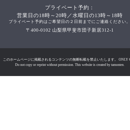
プライベート予約：
営業日の18時～20時／水曜日の13時～18時
プライベート予約はご希望日の２日前までにご連絡ください
〒400-0102 山梨県甲斐市団子新居312-1
このホームページに掲載されるコンテンツの無断転載を禁止いたします。 ONLY 
Do not copy or reprint without permission. This website is created by tamonten.