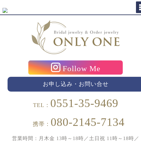
Follow Me
お申し込み・お問い合せ
0551-35-9469
TEL：
080-2145-7134
携帯：
営業時間：月木金 13時～18時／土日祝 11時～18時／