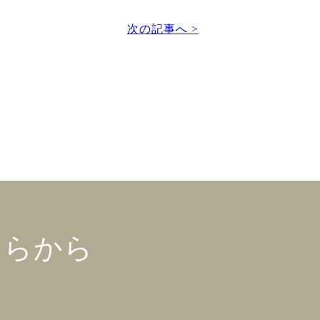
次の記事へ >
ちらから