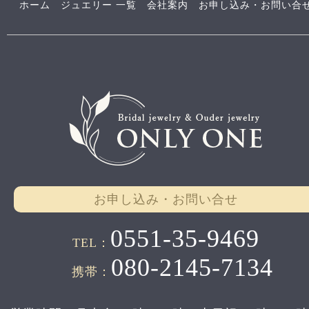
ホーム
ジュエリー 一覧
会社案内
お申し込み・お問い合
お申し込み・お問い合せ
0551-35-9469
TEL：
080-2145-7134
携帯：