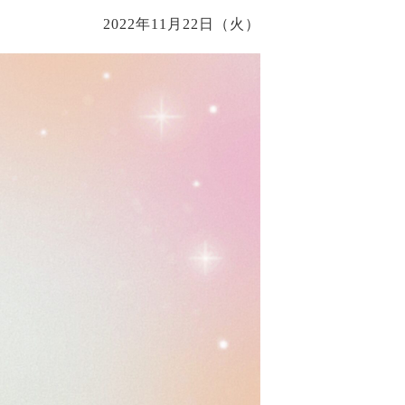
2022年11月22日（火）