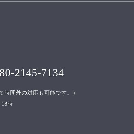
80-2145-7134
て時間外の対応も可能です。）
18時