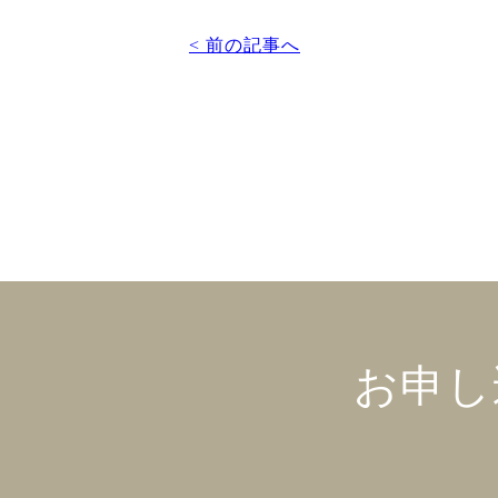
< 前の記事へ
お申し