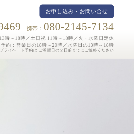
お申し込み・お問い合せ
9469
080-2145-7134
携帯：
3時～18時／土日祝 11時～18時／
火・水曜日定休
ト予約：
営業日の18時～20時／水曜日の13時～18時
プライベート予約は ご希望日の２日前までにご連絡ください