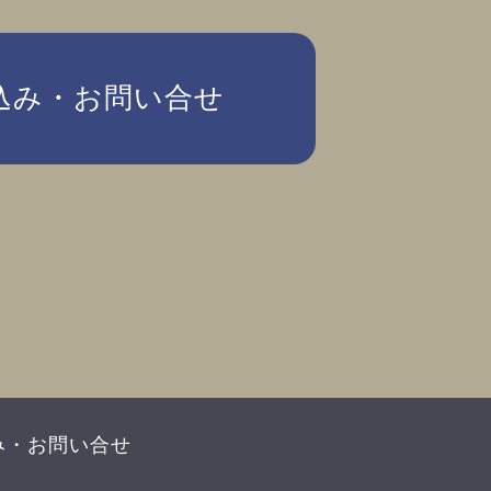
込み・お問い合せ
み・お問い合せ