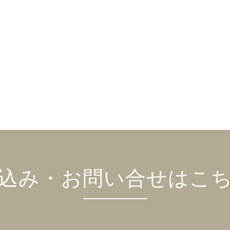
込み・お問い合せはこ