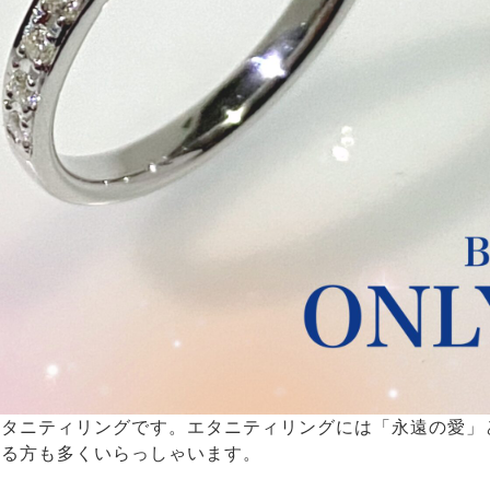
エタニティリングです。エタニティリングには「永遠の愛」
れる方も多くいらっしゃいます。