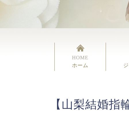
HOME
ホーム
ジ
【山梨結婚指