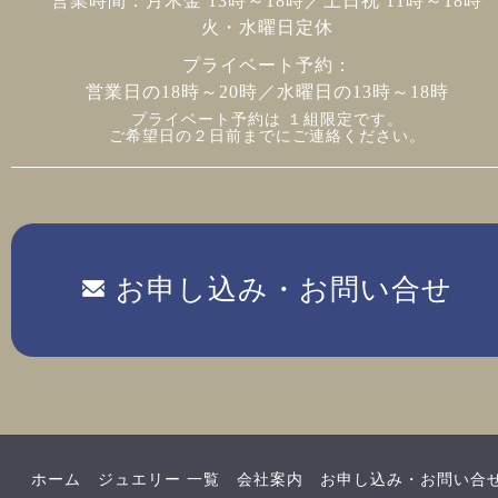
営業時間：月木金 13時～18時／土日祝 11時～18時
火・水曜日定休
プライベート予約：
営業日の18時～20時／水曜日の13時～18時
プライベート予約は １組限定です。
ご希望日の２日前までにご連絡ください。
お申し込み・お問い合せ
ホーム
ジュエリー 一覧
会社案内
お申し込み・お問い合