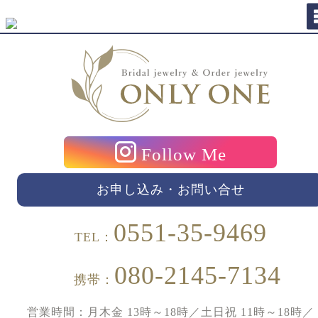
Follow Me
お申し込み・お問い合せ
0551-35-9469
TEL：
080-2145-7134
携帯：
営業時間：月木金 13時～18時／土日祝 11時～18時／