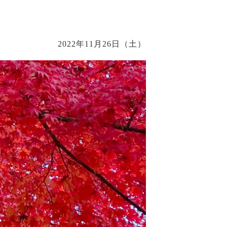
2022年11月26日（土）