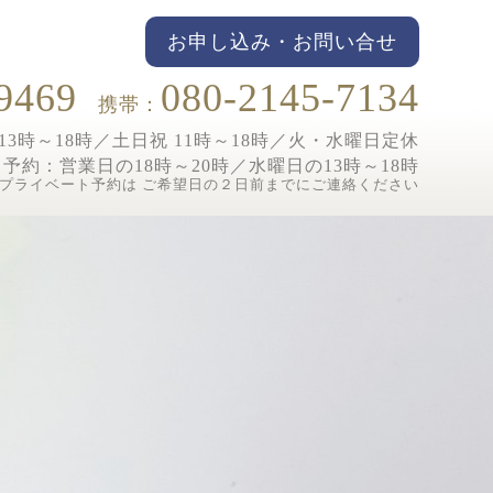
お申し込み・お問い合せ
9469
080-2145-7134
携帯：
3時～18時／土日祝 11時～18時／
火・水曜日定休
ト予約：
営業日の18時～20時／水曜日の13時～18時
プライベート予約は ご希望日の２日前までにご連絡ください