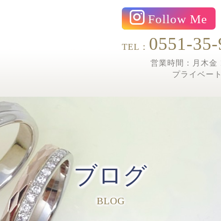
Follow Me
0551-35-
TEL：
営業時間：月木金 1
プライベー
ブログ
BLOG