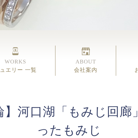
WORKS
ABOUT
ュエリー 一覧
会社案内
輪】河口湖「もみじ回廊
ったもみじ