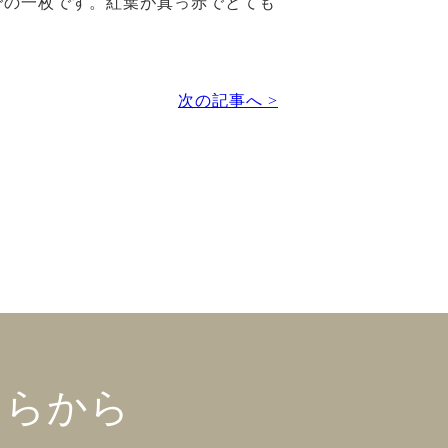
での一枚です。紅葉が真っ赤でとても
次の記事へ >
ちらから