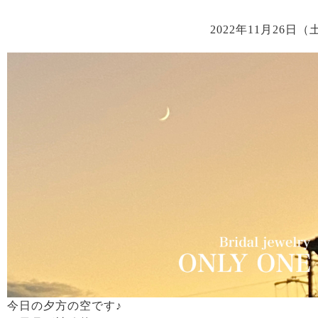
2022年11月26日（
今日の夕方の空です♪