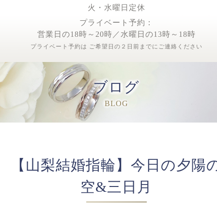
火・水曜日定休
プライベート予約：
営業日の18時～20時／水曜日の13時～18時
プライベート予約は ご希望日の２日前までにご連絡ください
ブログ
BLOG
【山梨結婚指輪】今日の夕陽
空&三日月