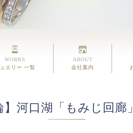
WORKS
ABOUT
ュエリー 一覧
会社案内
輪】河口湖「もみじ回廊