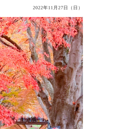
2022年11月27日（日）