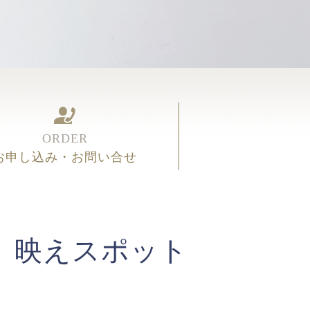
ORDER
お申し込み・お問い合せ
」映えスポット