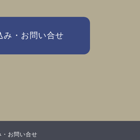
込み・お問い合せ
み・お問い合せ