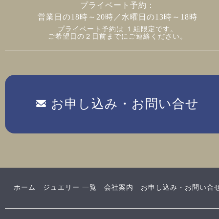
プライベート予約：
営業日の18時～20時／水曜日の13時～18時
プライベート予約は １組限定です。
ご希望日の２日前までにご連絡ください。
お申し込み・お問い合せ
ホーム
ジュエリー 一覧
会社案内
お申し込み・お問い合