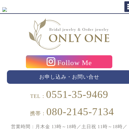
Follow Me
お申し込み・お問い合せ
0551-35-9469
TEL：
080-2145-7134
携帯：
営業時間：月木金 13時～18時／土日祝 11時～18時／