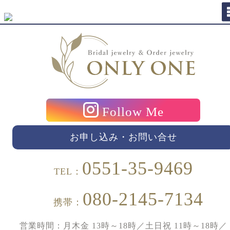
Follow Me
お申し込み・お問い合せ
0551-35-9469
TEL：
080-2145-7134
携帯：
営業時間：月木金 13時～18時／土日祝 11時～18時／