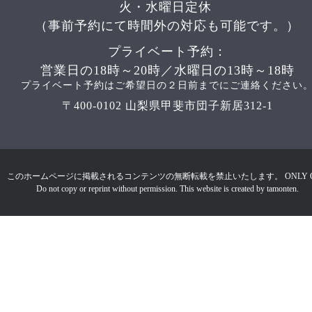
火・水曜日定休
（事前予約にて時間外の対応も可能です。）
プライベート予約：
営業日の18時～20時／水曜日の13時～18時
プライベート予約はご希望日の２日前までにご連絡ください
〒400-0102 山梨県甲斐市団子新居312-1
このホームページに掲載されるコンテンツの無断転載を禁止いたします。 ONLY 
Do not copy or reprint without permission. This website is created by tamonten.