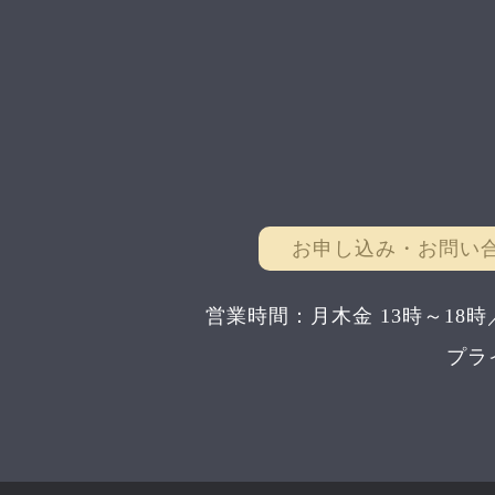
お申し込み・お問い
営業時間：月木金 13時～18時
プラ