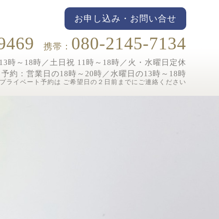
お申し込み・お問い合せ
9469
080-2145-7134
携帯：
3時～18時／土日祝 11時～18時／
火・水曜日定休
ト予約：
営業日の18時～20時／水曜日の13時～18時
プライベート予約は ご希望日の２日前までにご連絡ください