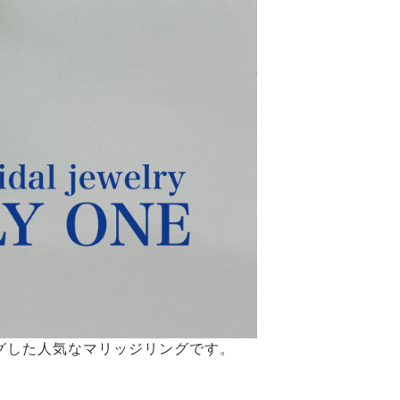
グした人気なマリッジリングです。