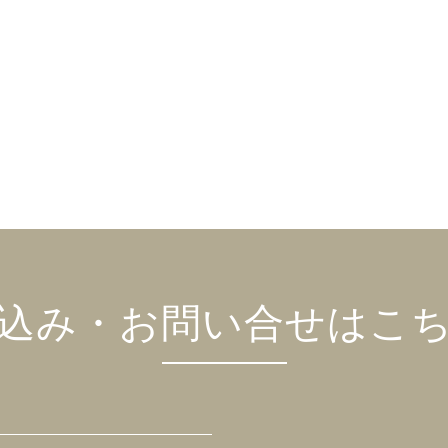
込み・お問い合せはこ