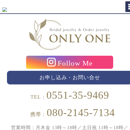
Follow Me
お申し込み・お問い合せ
0551-35-9469
TEL：
080-2145-7134
携帯：
営業時間：月木金 13時～18時／土日祝 11時～18時／