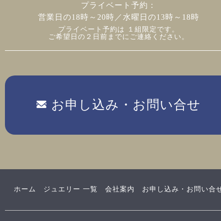
プライベート予約：
営業日の18時～20時／水曜日の13時～18時
プライベート予約は １組限定です。
ご希望日の２日前までにご連絡ください。
お申し込み・お問い合せ
ホーム
ジュエリー 一覧
会社案内
お申し込み・お問い合