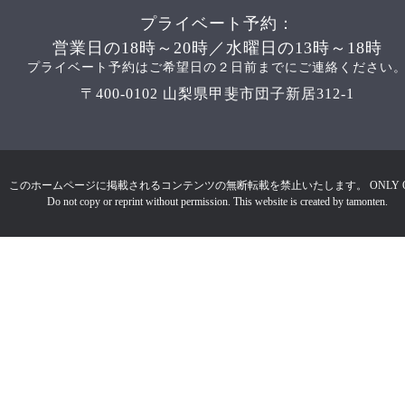
プライベート予約：
営業日の18時～20時／水曜日の13時～18時
プライベート予約はご希望日の２日前までにご連絡ください
〒400-0102 山梨県甲斐市団子新居312-1
このホームページに掲載されるコンテンツの無断転載を禁止いたします。 ONLY 
Do not copy or reprint without permission. This website is created by tamonten.