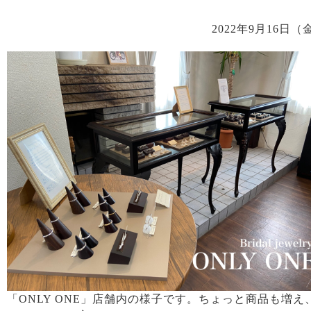
2022年9月16日（
「ONLY ONE」店舗内の様子です。ちょっと商品も増え