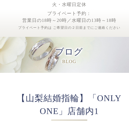
火・水曜日定休
プライベート予約：
営業日の18時～20時／水曜日の13時～18時
プライベート予約は ご希望日の２日前までにご連絡ください
ブログ
BLOG
【山梨結婚指輪】「ONLY
ONE」店舗内1