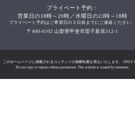
プライベート予約：
営業日の18時～20時／水曜日の13時～18時
プライベート予約はご希望日の２日前までにご連絡ください
〒400-0102 山梨県甲斐市団子新居312-1
このホームページに掲載されるコンテンツの無断転載を禁止いたします。 ONLY 
Do not copy or reprint without permission. This website is created by tamonten.