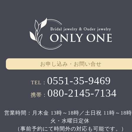
お申し込み・お問い合せ
0551-35-9469
TEL：
080-2145-7134
携帯：
営業時間：月木金 13時～18時／土日祝 11時～18
火・水曜日定休
（事前予約にて時間外の対応も可能です。）