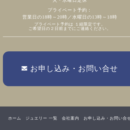
火・水曜日定休
プライベート予約：
営業日の18時～20時／水曜日の13時～18時
プライベート予約は １組限定です。
ご希望日の２日前までにご連絡ください。
お申し込み・お問い合せ
ホーム
ジュエリー 一覧
会社案内
お申し込み・お問い合