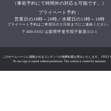
（事前予約にて時間外の対応も可能です。）
プライベート予約：
営業日の18時～20時／水曜日の13時～18時
プライベート予約はご希望日の２日前までにご連絡ください
〒400-0102 山梨県甲斐市団子新居312-1
このホームページに掲載されるコンテンツの無断転載を禁止いたします。 ONLY 
Do not copy or reprint without permission. This website is created by tamonten.