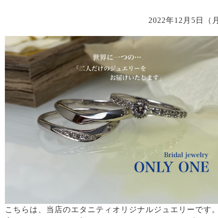
2022年12月5日（
こちらは、当店のエタニティオリジナルジュエリーです