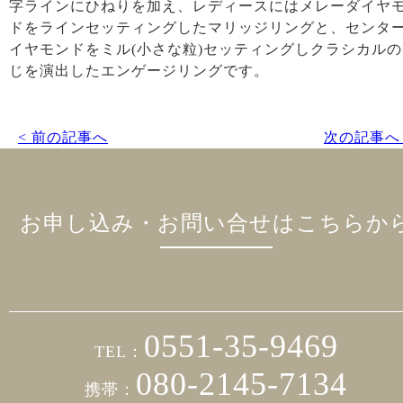
字ラインにひねりを加え、レディースにはメレーダイヤ
ドをラインセッティングしたマリッジリングと、センタ
イヤモンドをミル(小さな粒)セッティングしクラシカルの
じを演出したエンゲージリングです。
< 前の記事へ
次の記事へ 
お申し込み・お問い合せはこちらか
0551-35-9469
TEL：
080-2145-7134
携帯：