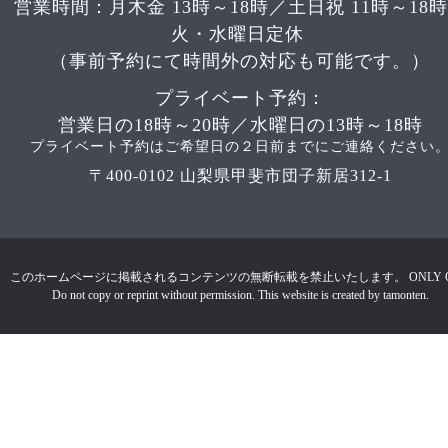
営業時間：月木金 13時～18時／土日祝 11時～18
火・水曜日定休
（事前予約にて時間外の対応も可能です。）
プライベート予約：
営業日の18時～20時／水曜日の13時～18時
プライベート予約はご希望日の２日前までにご連絡ください
〒400-0102 山梨県甲斐市団子新居312-1
このホームページに掲載されるコンテンツの無断転載を禁止いたします。 ONLY 
Do not copy or reprint without permission. This website is created by tamonten.