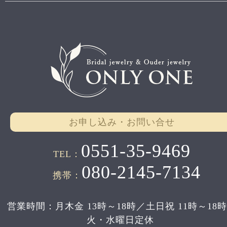
お申し込み・お問い合せ
0551-35-9469
TEL：
080-2145-7134
携帯：
営業時間：月木金 13時～18時／土日祝 11時～18
火・水曜日定休