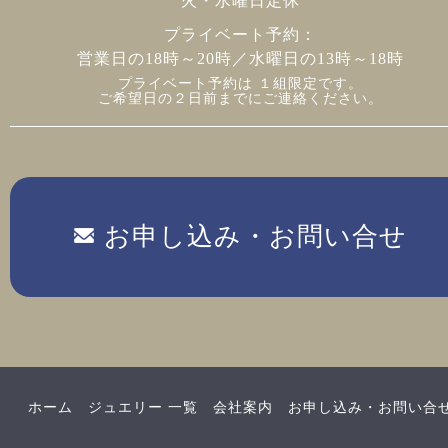
火・水曜日定休
プライベート予約：
営業日の18時～20時／水曜日の13時～18時
プライベート予約は １組限定です。
ご希望日の２日前までにご連絡ください。
お申し込み・お問い合せ
ホーム
ジュエリー 一覧
会社案内
お申し込み・お問い合