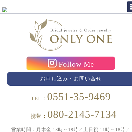
Follow Me
お申し込み・お問い合せ
0551-35-9469
TEL：
080-2145-7134
携帯：
営業時間：月木金 13時～18時／土日祝 11時～18時／