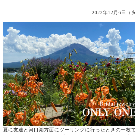
2022年12月6日（
夏に友達と河口湖方面にツーリングに行ったときの一枚