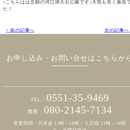
♪こちらはは念願の河口湖大石公園です♪天気も良く最高
た！
< 前の記事へ
次の記事へ 
お申し込み・お問い合せはこちらか
0551-35-9469
TEL：
080-2145-7134
携帯：
営業時間：月木金 13時～18時／土日祝 11時～18時