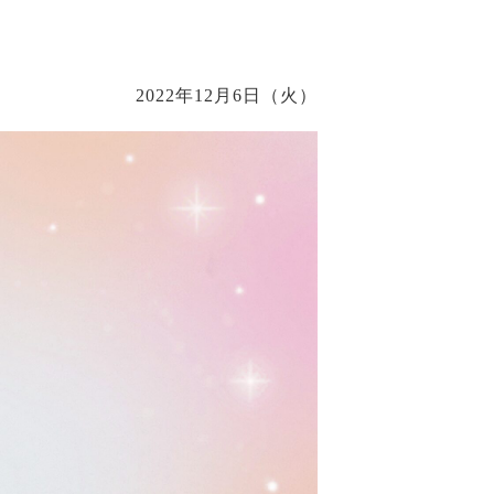
2022年12月6日（火）