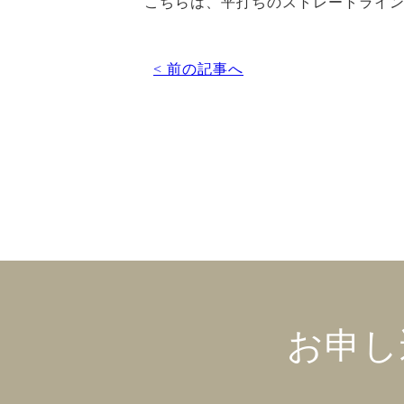
こちらは、平打ちのストレートライ
< 前の記事へ
お申し