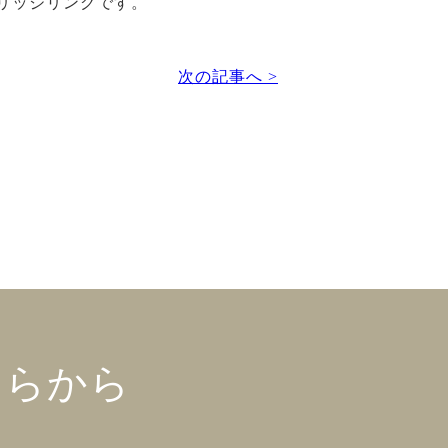
リッジリングです。
次の記事へ >
ちらから