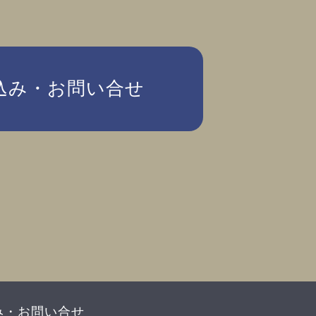
込み・お問い合せ
み・お問い合せ