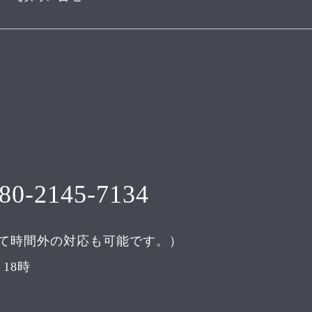
80-2145-7134
て時間外の対応も可能です。）
18時