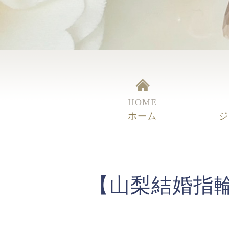
HOME
ホーム
ジ
【山梨結婚指