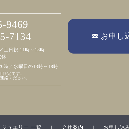
5-9469
5-7134
お申し
／土日祝 11時～18時
定休
20時／水曜日の13時～18時
組限定です。
連絡ください。
ジュエリー 一覧
会社案内
お申し込
｜
｜