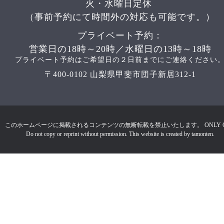
火・水曜日定休
（事前予約にて時間外の対応も可能です。）
プライベート予約：
営業日の18時～20時／水曜日の13時～18時
プライベート予約はご希望日の２日前までにご連絡ください
〒400-0102 山梨県甲斐市団子新居312-1
このホームページに掲載されるコンテンツの無断転載を禁止いたします。 ONLY 
Do not copy or reprint without permission. This website is created by tamonten.