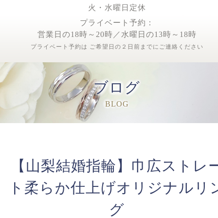
火・水曜日定休
プライベート予約：
営業日の18時～20時／水曜日の13時～18時
プライベート予約は ご希望日の２日前までにご連絡ください
ブログ
BLOG
【山梨結婚指輪】巾広ストレ
ト柔らか仕上げオリジナルリ
グ