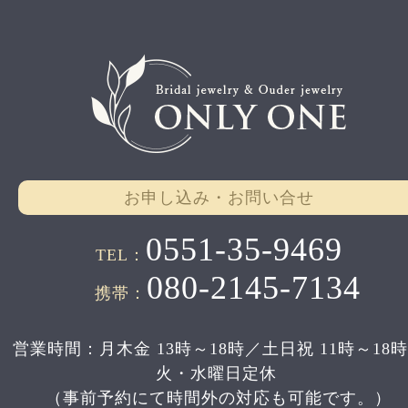
お申し込み・お問い合せ
0551-35-9469
TEL：
080-2145-7134
携帯：
営業時間：月木金 13時～18時／土日祝 11時～18
火・水曜日定休
（事前予約にて時間外の対応も可能です。）