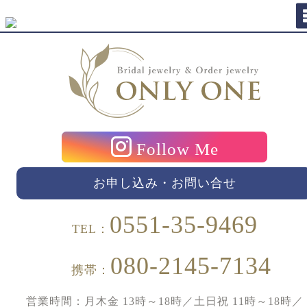
Follow Me
お申し込み・お問い合せ
0551-35-9469
TEL：
080-2145-7134
携帯：
営業時間：月木金 13時～18時／土日祝 11時～18時／