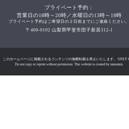
プライベート予約：
営業日の18時～20時／水曜日の13時～18時
プライベート予約はご希望日の２日前までにご連絡ください
〒400-0102 山梨県甲斐市団子新居312-1
このホームページに掲載されるコンテンツの無断転載を禁止いたします。 ONLY 
Do not copy or reprint without permission. This website is created by tamonten.