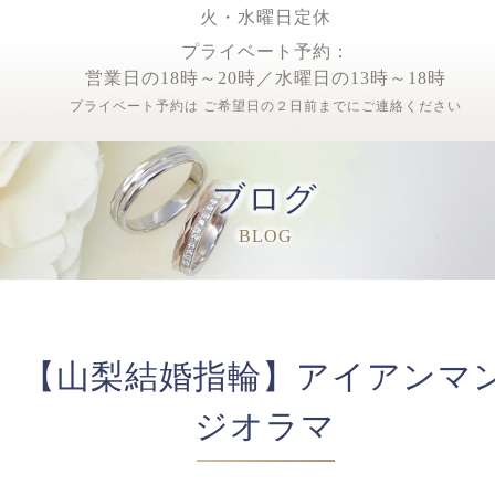
火・水曜日定休
プライベート予約：
営業日の18時～20時／水曜日の13時～18時
プライベート予約は ご希望日の２日前までにご連絡ください
ブログ
BLOG
【山梨結婚指輪】アイアンマ
ジオラマ