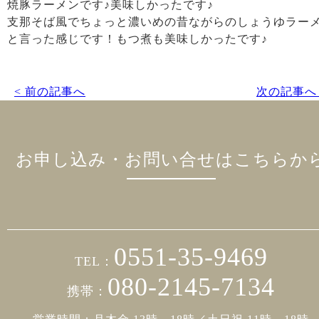
焼豚ラーメンです♪美味しかったです♪
支那そば風でちょっと濃いめの昔ながらのしょうゆラー
と言った感じです！もつ煮も美味しかったです♪
< 前の記事へ
次の記事へ 
お申し込み・お問い合せはこちらか
0551-35-9469
TEL：
080-2145-7134
携帯：