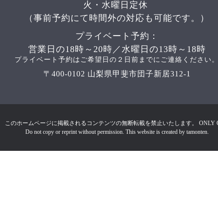
火・水曜日定休
（事前予約にて時間外の対応も可能です。）
プライベート予約：
営業日の18時～20時／水曜日の13時～18時
プライベート予約はご希望日の２日前までにご連絡ください
〒400-0102 山梨県甲斐市団子新居312-1
このホームページに掲載されるコンテンツの無断転載を禁止いたします。 ONLY 
Do not copy or reprint without permission. This website is created by tamonten.