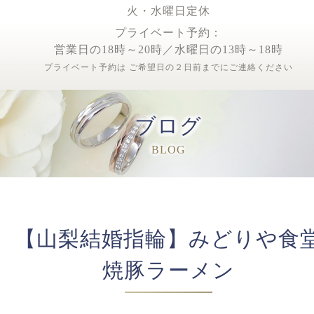
火・水曜日定休
プライベート予約：
営業日の18時～20時／水曜日の13時～18時
プライベート予約は ご希望日の２日前までにご連絡ください
ブログ
BLOG
【山梨結婚指輪】みどりや食
焼豚ラーメン