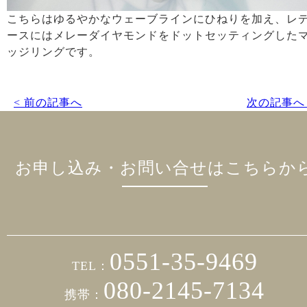
こちらはゆるやかなウェーブラインにひねりを加え、レ
ースにはメレーダイヤモンドをドットセッティングした
ッジリングです。
< 前の記事へ
次の記事へ 
お申し込み・お問い合せはこちらか
0551-35-9469
TEL：
080-2145-7134
携帯：