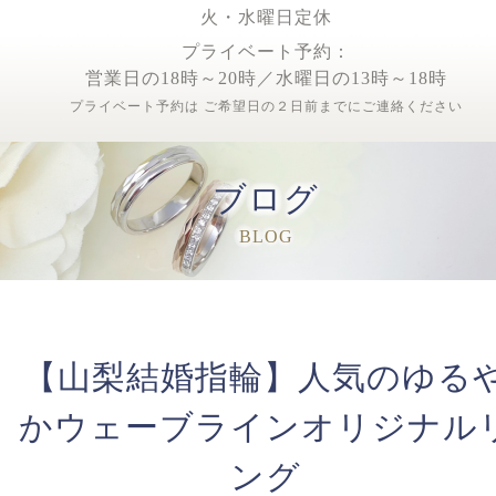
火・水曜日定休
プライベート予約：
営業日の18時～20時／水曜日の13時～18時
プライベート予約は ご希望日の２日前までにご連絡ください
ブログ
BLOG
【山梨結婚指輪】人気のゆる
かウェーブラインオリジナル
ング