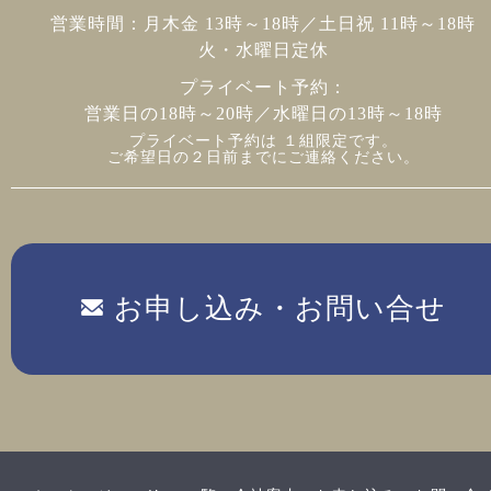
営業時間：月木金 13時～18時／土日祝 11時～18時
火・水曜日定休
プライベート予約：
営業日の18時～20時／水曜日の13時～18時
プライベート予約は １組限定です。
ご希望日の２日前までにご連絡ください。
お申し込み・お問い合せ