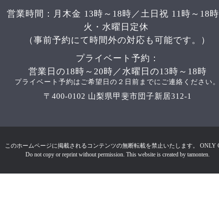
営業時間：月木金 13時～18時／土日祝 11時～18
火・水曜日定休
（事前予約にて時間外の対応も可能です。）
プライベート予約：
営業日の18時～20時／水曜日の13時～18時
プライベート予約はご希望日の２日前までにご連絡ください
〒400-0102 山梨県甲斐市団子新居312-1
このホームページに掲載されるコンテンツの無断転載を禁止いたします。 ONLY 
Do not copy or reprint without permission. This website is created by tamonten.