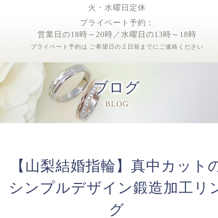
火・水曜日定休
プライベート予約：
営業日の18時～20時／水曜日の13時～18時
プライベート予約は ご希望日の２日前までにご連絡ください
ブログ
BLOG
【山梨結婚指輪】真中カット
シンプルデザイン鍛造加工リ
グ