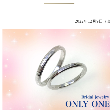
2022年12月9日（