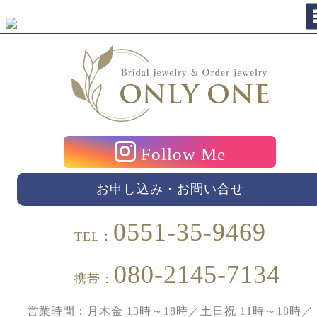
Follow Me
お申し込み・お問い合せ
0551-35-9469
TEL：
080-2145-7134
携帯：
営業時間：月木金 13時～18時／土日祝 11時～18時／