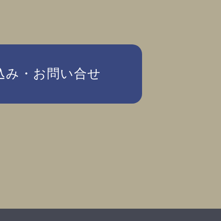
込み・お問い合せ