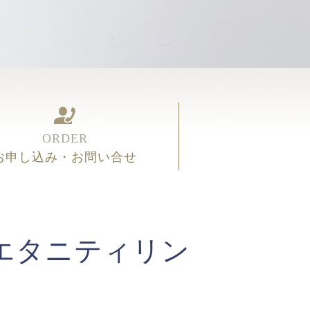
ORDER
お申し込み・お問い合せ
エタニティリン