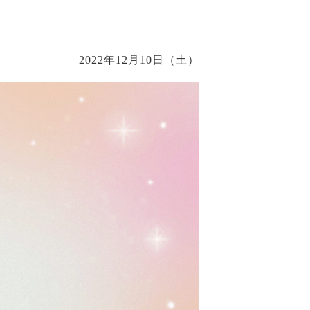
2022年12月10日（土）