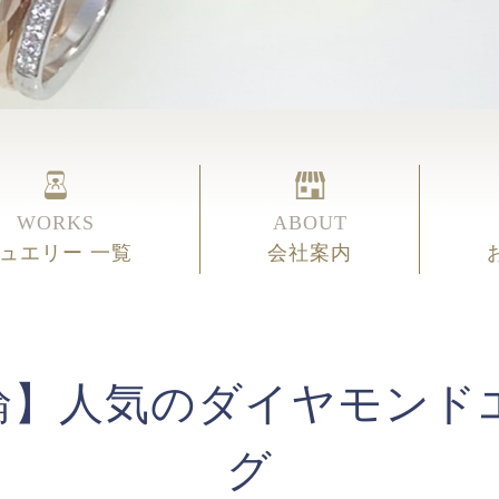
WORKS
ABOUT
ュエリー 一覧
会社案内
輪】人気のダイヤモンド
グ