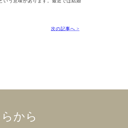
という意味があります。最近では結婚
次の記事へ >
ちらから