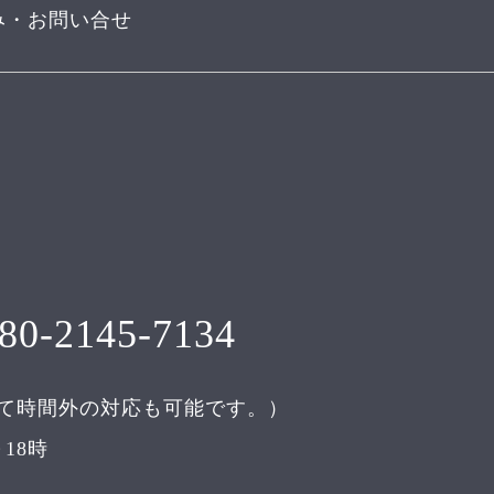
み・お問い合せ
80-2145-7134
て時間外の対応も可能です。）
18時