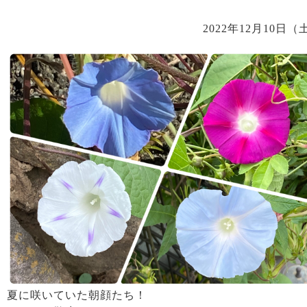
2022年12月10日（
夏に咲いていた朝顔たち！