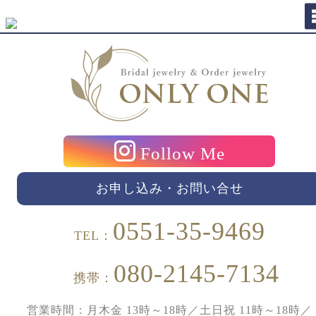
Follow Me
お申し込み・お問い合せ
0551-35-9469
TEL：
080-2145-7134
携帯：
営業時間：月木金 13時～18時／土日祝 11時～18時／