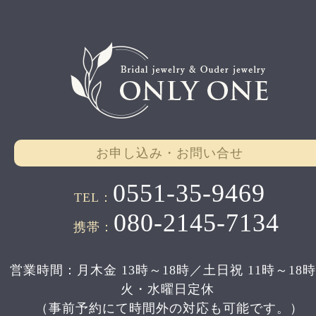
お申し込み・お問い合せ
0551-35-9469
TEL：
080-2145-7134
携帯：
営業時間：月木金 13時～18時／土日祝 11時～18
火・水曜日定休
（事前予約にて時間外の対応も可能です。）