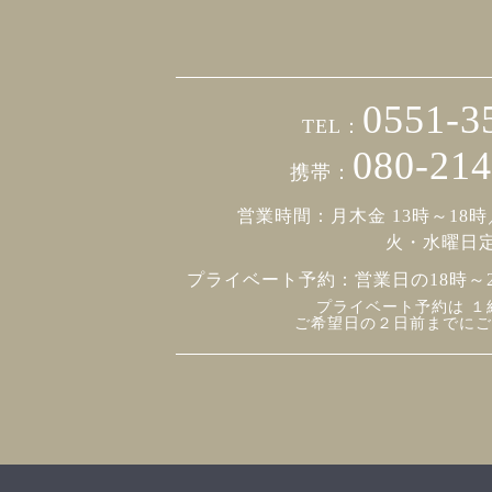
0551-3
TEL：
080-214
携帯：
営業時間：月木金 13時～18時
火・水曜日
プライベート予約：
営業日の18時～
プライベート予約は １
ご希望日の２日前までにご