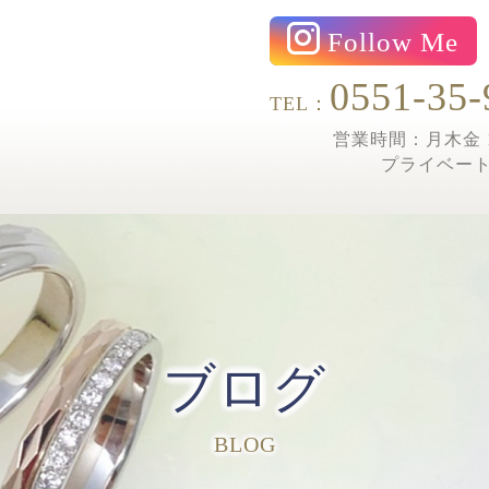
Follow Me
0551-35-
TEL：
営業時間：月木金 1
プライベー
ブログ
BLOG