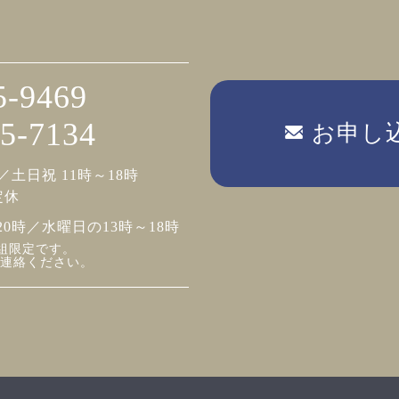
5-9469
5-7134
お申し
／土日祝 11時～18時
定休
20時／水曜日の13時～18時
組限定です。
連絡ください。