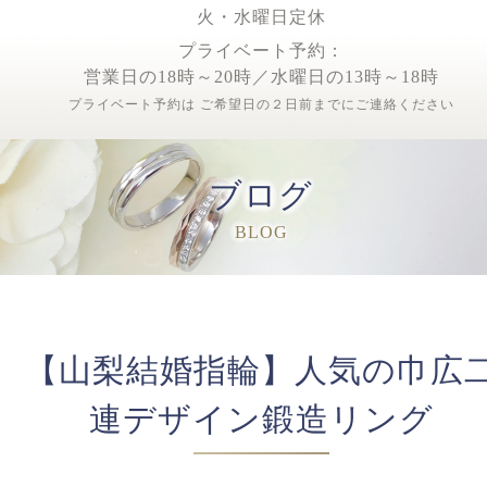
火・水曜日定休
プライベート予約：
営業日の18時～20時／水曜日の13時～18時
プライベート予約は ご希望日の２日前までにご連絡ください
ブログ
BLOG
【山梨結婚指輪】人気の巾広
連デザイン鍛造リング