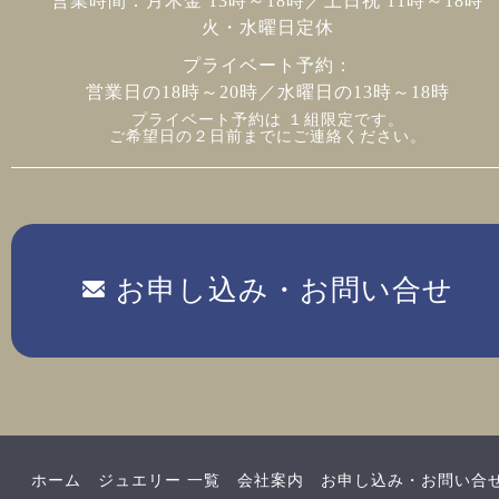
営業時間：月木金 13時～18時／土日祝 11時～18時
火・水曜日定休
プライベート予約：
営業日の18時～20時／水曜日の13時～18時
プライベート予約は １組限定です。
ご希望日の２日前までにご連絡ください。
お申し込み・お問い合せ
ホーム
ジュエリー 一覧
会社案内
お申し込み・お問い合