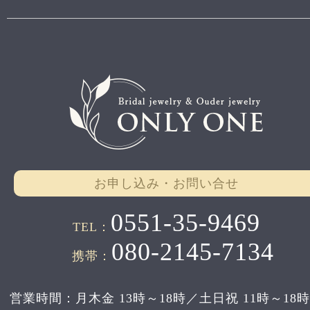
お申し込み・お問い合せ
0551-35-9469
TEL：
080-2145-7134
携帯：
営業時間：月木金 13時～18時／土日祝 11時～18