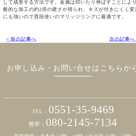
して成形する方法です。金属は叩いたり伸ばすことによ
般的な加工の約2倍の硬さが得られ、キズが付きにくく変
にも強いので普段使いのマリッジリングに最適です。
< 前の記事へ
次の記事へ 
お申し込み・お問い合せはこちらか
0551-35-9469
TEL：
080-2145-7134
携帯：