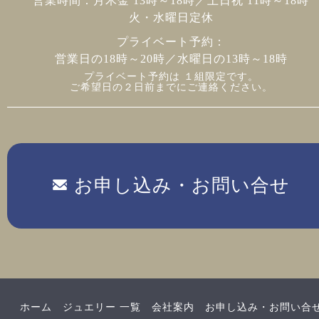
営業時間：月木金 13時～18時／土日祝 11時～18時
火・水曜日定休
プライベート予約：
営業日の18時～20時／水曜日の13時～18時
プライベート予約は １組限定です。
ご希望日の２日前までにご連絡ください。
お申し込み・お問い合せ
ホーム
ジュエリー 一覧
会社案内
お申し込み・お問い合