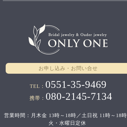
お申し込み・お問い合せ
0551-35-9469
TEL：
080-2145-7134
携帯：
営業時間：月木金 13時～18時／土日祝 11時～18
火・水曜日定休