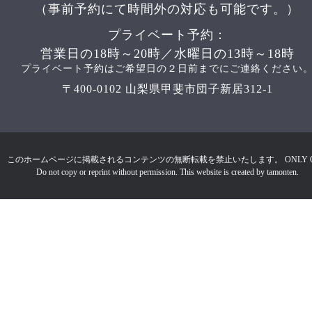
（事前予約にて時間外の対応も可能です。）
プライベート予約：
営業日の18時～20時／水曜日の13時～18時
プライベート予約はご希望日の２日前までにご連絡ください
〒400-0102 山梨県甲斐市団子新居312-1
このホームページに掲載されるコンテンツの無断転載を禁止いたします。 ONLY 
Do not copy or reprint without permission. This website is created by tamonten.