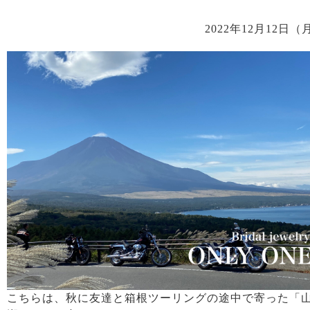
2022年12月12日（
こちらは、秋に友達と箱根ツーリングの途中で寄った「