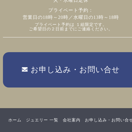
火・水曜日定休
プライベート予約：
営業日の18時～20時／水曜日の13時～18時
プライベート予約は １組限定です。
ご希望日の２日前までにご連絡ください。
お申し込み・お問い合せ
ホーム
ジュエリー 一覧
会社案内
お申し込み・お問い合