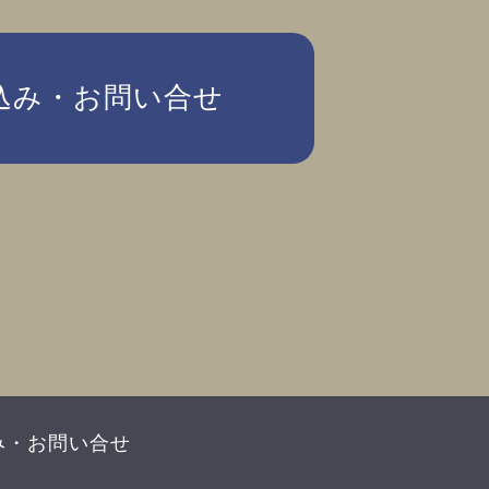
込み・お問い合せ
み・お問い合せ