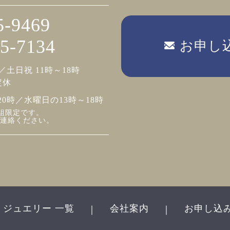
5-9469
5-7134
お申し
／土日祝 11時～18時
定休
20時／水曜日の13時～18時
組限定です。
連絡ください。
ジュエリー 一覧
会社案内
お申し込
｜
｜