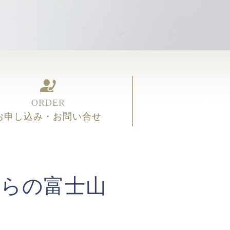
ORDER
お申し込み・お問い合せ
からの富士山