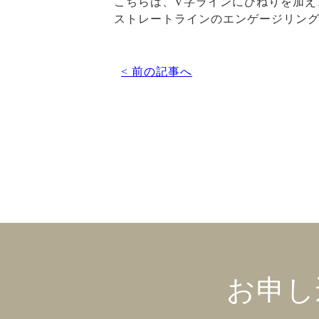
こちらは、V字ラインにひねりを加え
ストレートラインのエンゲージリン
< 前の記事へ
お申し