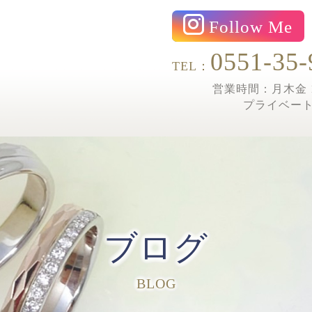
Follow Me
0551-35-
TEL：
営業時間：月木金 1
プライベー
ブログ
BLOG