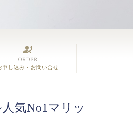
ORDER
お申し込み・お問い合せ
ル人気No1マリッ