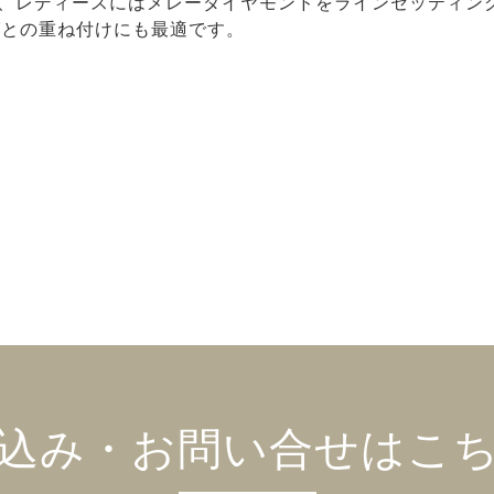
、レディースにはメレーダイヤモンドをラインセッティン
グとの重ね付けにも最適です。
込み・お問い合せはこ