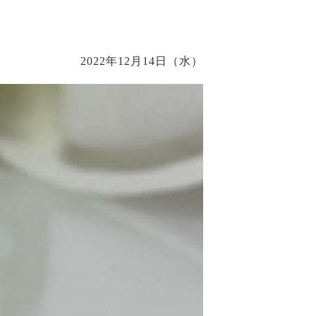
2022年12月14日（水）