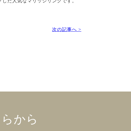
グした人気なマリッジリングです。
次の記事へ >
ちらから