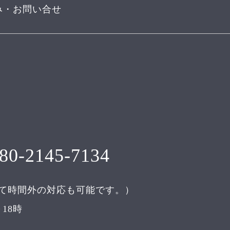
み・お問い合せ
80-2145-7134
て時間外の対応も可能です。）
18時