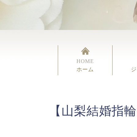
HOME
ホーム
ジ
【山梨結婚指輪】