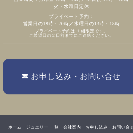
火・水曜日定休
プライベート予約：
営業日の18時～20時／水曜日の13時～18時
プライベート予約は １組限定です。
ご希望日の２日前までにご連絡ください。
お申し込み・お問い合せ
ホーム
ジュエリー 一覧
会社案内
お申し込み・お問い合