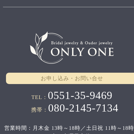
お申し込み・お問い合せ
0551-35-9469
TEL：
080-2145-7134
携帯：
営業時間：月木金 13時～18時／土日祝 11時～18