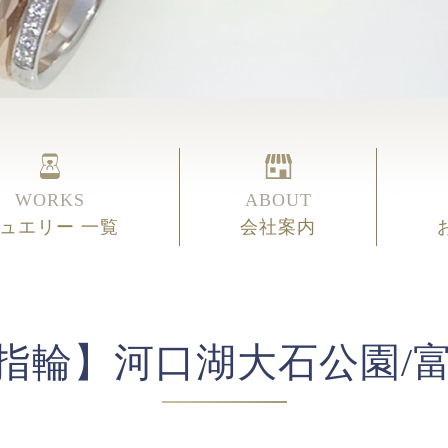
WORKS
ABOUT
ュエリー 一覧
会社案内
指輪】河口湖大石公園/