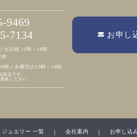
5-9469
5-7134
お申し
／土日祝 11時～18時
定休
20時／水曜日の13時～18時
組限定です。
連絡ください。
ジュエリー 一覧
会社案内
お申し込
｜
｜