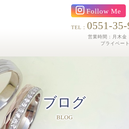
Follow Me
0551-35-
TEL：
営業時間：月木金 1
プライベー
ブログ
BLOG