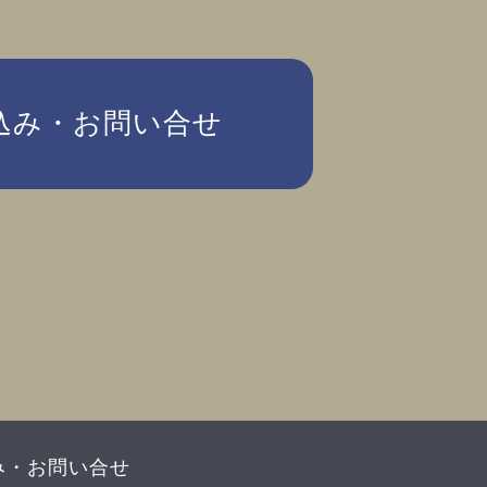
込み・お問い合せ
み・お問い合せ