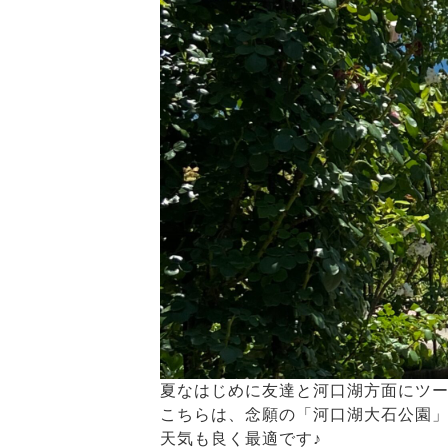
夏なはじめに友達と河口湖方面にツ
こちらは、念願の「河口湖大石公園
天気も良く最適です♪