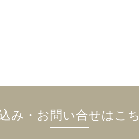
込み・お問い合せはこ