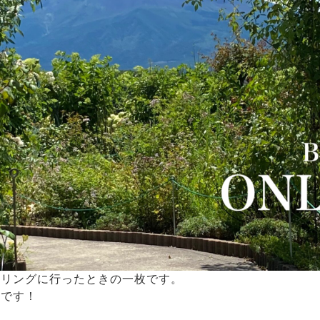
ーリングに行ったときの一枚です。
」です！