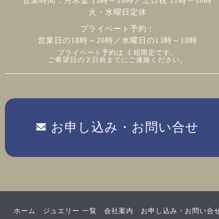
営業時間：月木金 13時～18時／土日祝 11時～18時
火・水曜日定休
プライベート予約：
営業日の18時～20時／水曜日の13時～18時
プライベート予約は １組限定です。
ご希望日の２日前までにご連絡ください。
お申し込み・お問い合せ
ホーム
ジュエリー 一覧
会社案内
お申し込み・お問い合