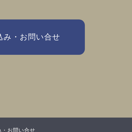
込み・お問い合せ
み・お問い合せ