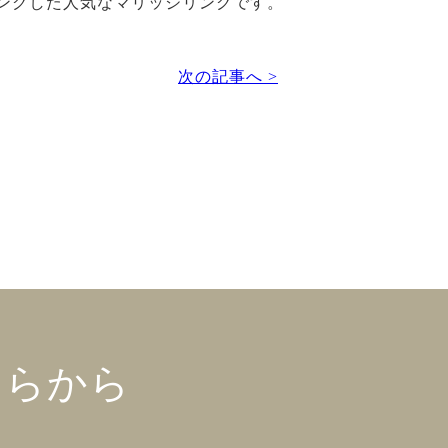
ングした人気なマリッジリングです。
次の記事へ >
ちらから