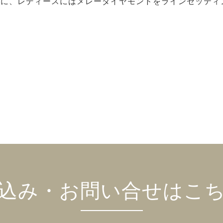
ンに、レディースにはメレーダイヤモンドをラインセッティ
込み・お問い合せはこ