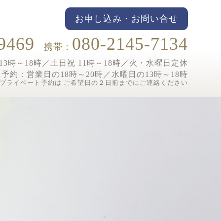
お申し込み・お問い合せ
9469
080-2145-7134
携帯：
3時～18時／土日祝 11時～18時／
火・水曜日定休
ト予約：
営業日の18時～20時／水曜日の13時～18時
プライベート予約は ご希望日の２日前までにご連絡ください