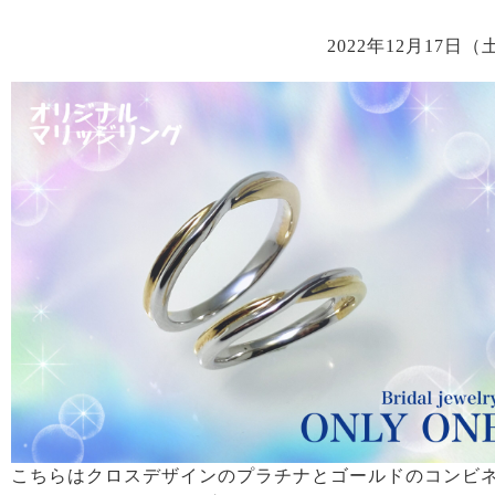
2022年12月17日（
こちらはクロスデザインのプラチナとゴールドのコンビ