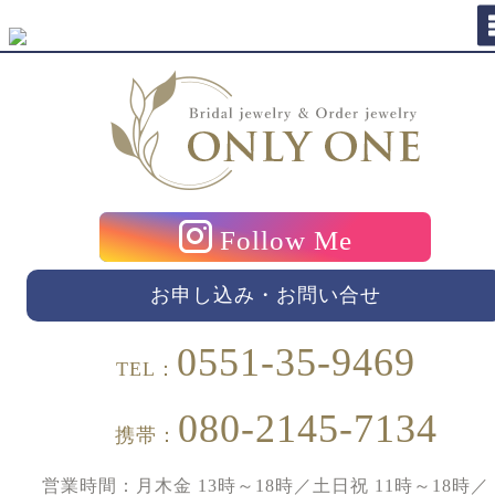
Follow Me
お申し込み・お問い合せ
0551-35-9469
TEL：
080-2145-7134
携帯：
営業時間：月木金 13時～18時／土日祝 11時～18時／