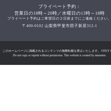
プライベート予約：
営業日の18時～20時／水曜日の13時～18時
プライベート予約はご希望日の２日前までにご連絡ください
〒400-0102 山梨県甲斐市団子新居312-1
このホームページに掲載されるコンテンツの無断転載を禁止いたします。 ONLY 
Do not copy or reprint without permission. This website is created by tamonten.