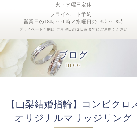
火・水曜日定休
プライベート予約：
営業日の18時～20時／水曜日の13時～18時
プライベート予約は ご希望日の２日前までにご連絡ください
ブログ
BLOG
【山梨結婚指輪】コンビクロ
オリジナルマリッジリング