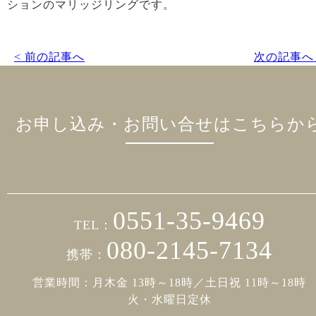
ションのマリッジリングです。
< 前の記事へ
次の記事へ 
お申し込み・お問い合せはこちらか
0551-35-9469
TEL：
080-2145-7134
携帯：
営業時間：月木金 13時～18時／土日祝 11時～18時
火・水曜日定休