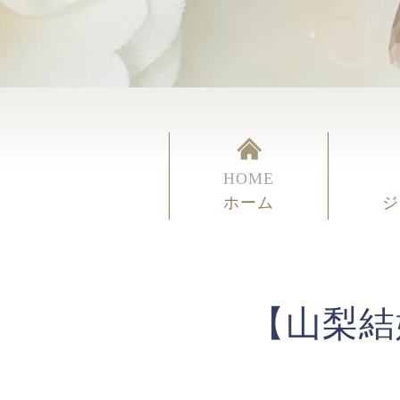
HOME
ホーム
ジ
【山梨結