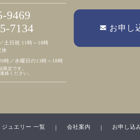
5-9469
5-7134
お申し
／土日祝 11時～18時
定休
20時／水曜日の13時～18時
組限定です。
連絡ください。
ジュエリー 一覧
会社案内
お申し込
｜
｜