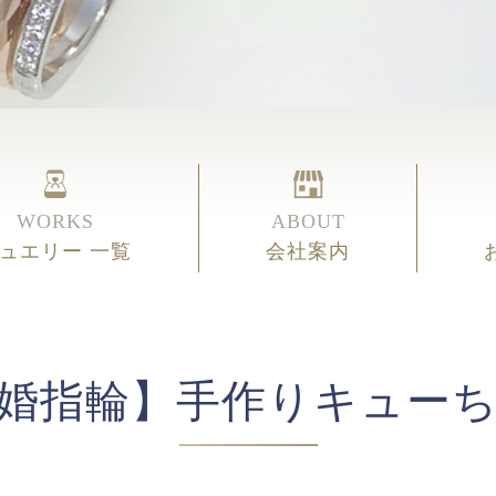
WORKS
ABOUT
ュエリー 一覧
会社案内
婚指輪】手作りキュー