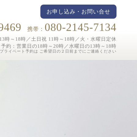
お申し込み・お問い合せ
9469
080-2145-7134
携帯：
3時～18時／土日祝 11時～18時／
火・水曜日定休
ト予約：
営業日の18時～20時／水曜日の13時～18時
プライベート予約は ご希望日の２日前までにご連絡ください