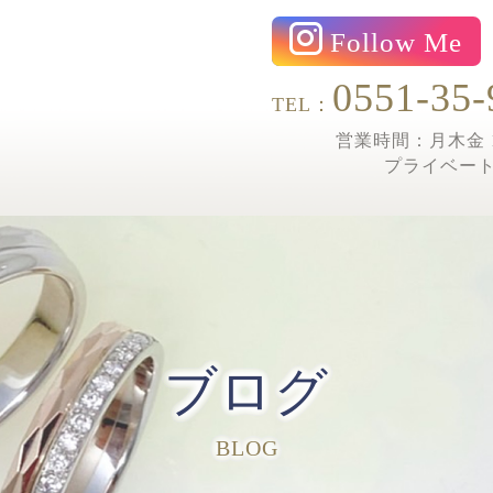
Follow Me
0551-35-
TEL：
営業時間：月木金 1
プライベー
ブログ
BLOG