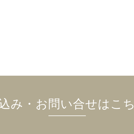
込み・お問い合せはこ