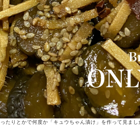
ったりとかで何度か「キュウちゃん漬け」を作って見まし