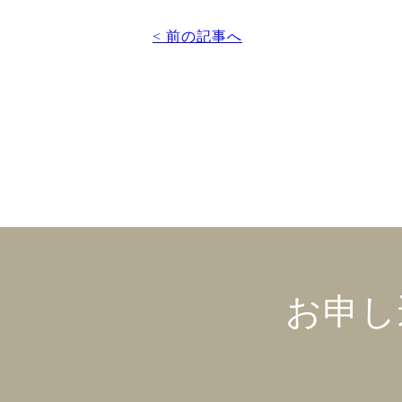
< 前の記事へ
お申し