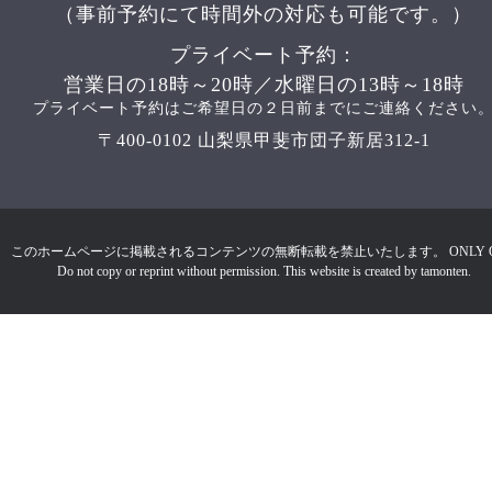
（事前予約にて時間外の対応も可能です。）
プライベート予約：
営業日の18時～20時／水曜日の13時～18時
プライベート予約はご希望日の２日前までにご連絡ください
〒400-0102 山梨県甲斐市団子新居312-1
このホームページに掲載されるコンテンツの無断転載を禁止いたします。 ONLY 
Do not copy or reprint without permission. This website is created by tamonten.