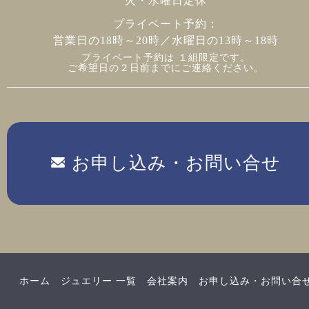
火・水曜日定休
プライベート予約：
営業日の18時～20時／水曜日の13時～18時
プライベート予約は １組限定です。
ご希望日の２日前までにご連絡ください。
お申し込み・お問い合せ
ホーム
ジュエリー 一覧
会社案内
お申し込み・お問い合