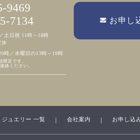
5-9469
5-7134
お申し
／土日祝 11時～18時
定休
20時／水曜日の13時～18時
組限定です。
連絡ください。
ジュエリー 一覧
会社案内
お申し込
｜
｜