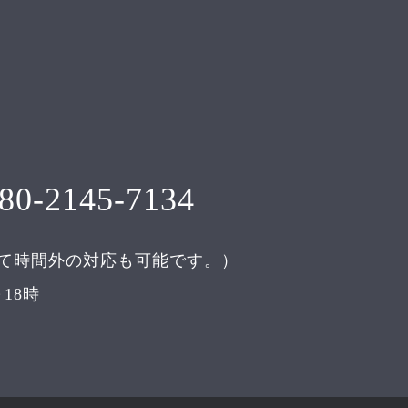
80-2145-7134
て時間外の対応も可能です。）
18時