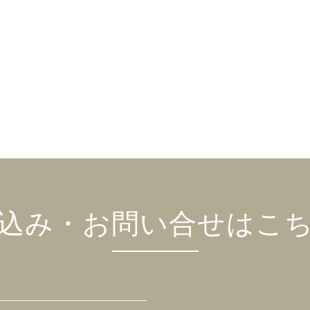
込み・お問い合せはこ