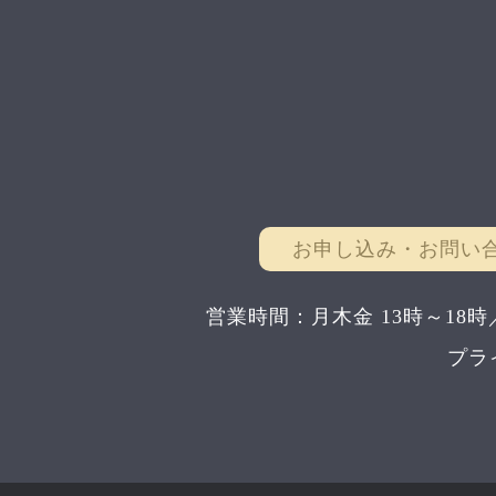
お申し込み・お問い
営業時間：月木金 13時～18時
プラ