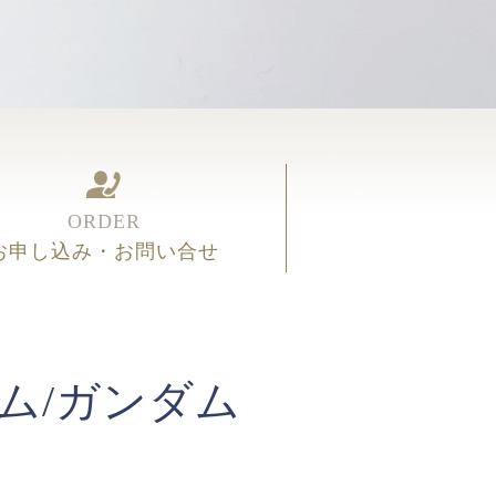
ORDER
お申し込み・お問い合せ
ム/ガンダム