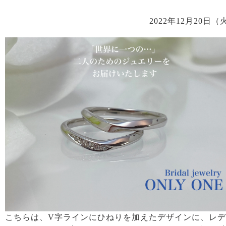
2022年12月20日（
こちらは、V字ラインにひねりを加えたデザインに、レ