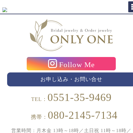
Follow Me
お申し込み・お問い合せ
0551-35-9469
TEL：
080-2145-7134
携帯：
営業時間：月木金 13時～18時／土日祝 11時～18時／