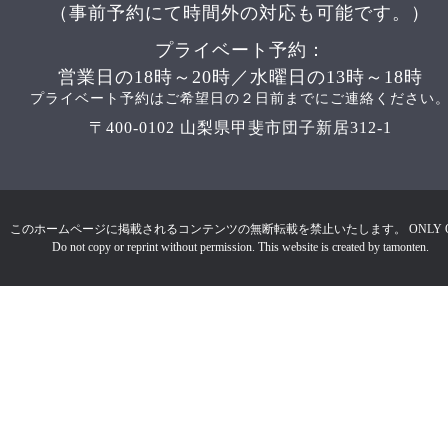
（事前予約にて時間外の対応も可能です。）
プライベート予約：
営業日の18時～20時／水曜日の13時～18時
プライベート予約はご希望日の２日前までにご連絡ください
〒400-0102 山梨県甲斐市団子新居312-1
このホームページに掲載されるコンテンツの無断転載を禁止いたします。 ONLY 
Do not copy or reprint without permission. This website is created by tamonten.