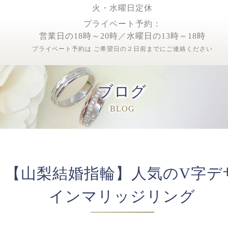
火・水曜日定休
プライベート予約：
営業日の18時～20時／水曜日の13時～18時
プライベート予約は ご希望日の２日前までにご連絡ください
ブログ
BLOG
【山梨結婚指輪】人気のV字デ
インマリッジリング