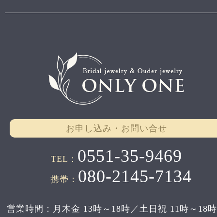
お申し込み・お問い合せ
0551-35-9469
TEL：
080-2145-7134
携帯：
営業時間：月木金 13時～18時／土日祝 11時～18