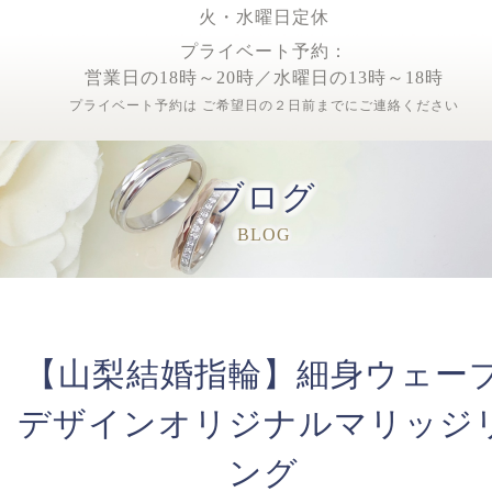
火・水曜日定休
プライベート予約：
営業日の18時～20時／水曜日の13時～18時
プライベート予約は ご希望日の２日前までにご連絡ください
ブログ
BLOG
【山梨結婚指輪】細身ウェー
デザインオリジナルマリッジ
ング