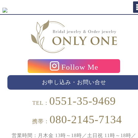
Follow Me
お申し込み・お問い合せ
0551-35-9469
TEL：
080-2145-7134
携帯：
営業時間：月木金 13時～18時／土日祝 11時～18時／