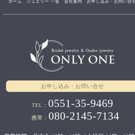
ホーム
ジュエリー 一覧
会社案内
お申し込み・お問い合
お申し込み・お問い合せ
0551-35-9469
TEL：
080-2145-7134
携帯：