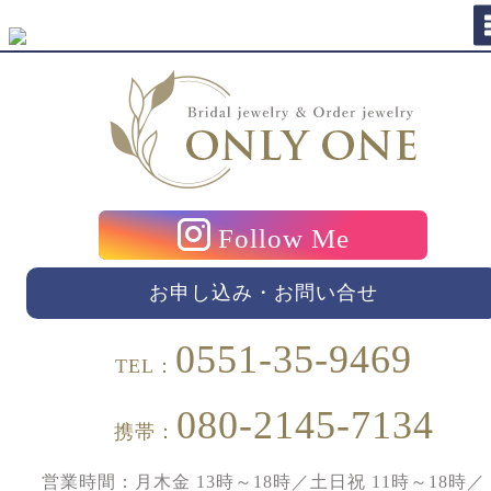
Follow Me
お申し込み・お問い合せ
0551-35-9469
TEL：
080-2145-7134
携帯：
営業時間：月木金 13時～18時／土日祝 11時～18時／