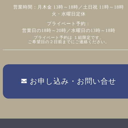
営業時間：月木金 13時～18時／土日祝 11時～18時
火・水曜日定休
プライベート予約：
営業日の18時～20時／水曜日の13時～18時
プライベート予約は １組限定です。
ご希望日の２日前までにご連絡ください。
お申し込み・お問い合せ