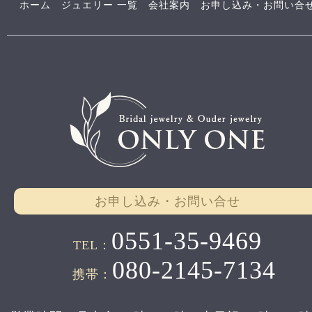
ホーム
ジュエリー 一覧
会社案内
お申し込み・お問い合
お申し込み・お問い合せ
0551-35-9469
TEL：
080-2145-7134
携帯：