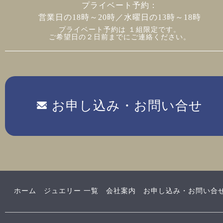
プライベート予約：
営業日の18時～20時／水曜日の13時～18時
プライベート予約は １組限定です。
ご希望日の２日前までにご連絡ください。
お申し込み・お問い合せ
ホーム
ジュエリー 一覧
会社案内
お申し込み・お問い合