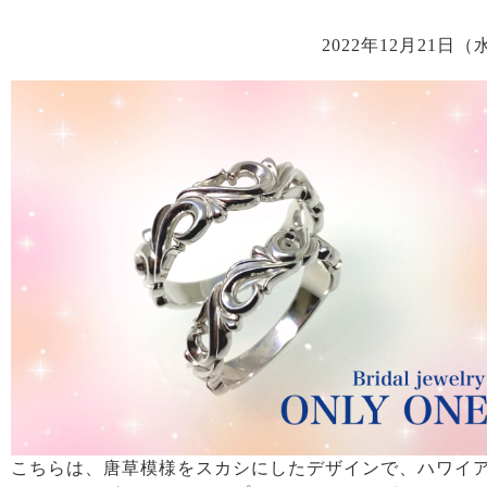
2022年12月21日（
こちらは、唐草模様をスカシにしたデザインで、ハワイ