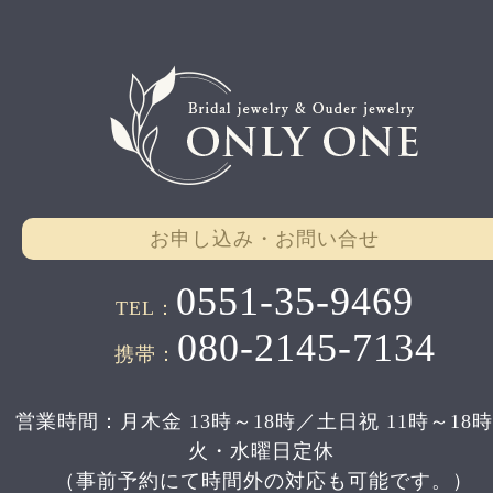
お申し込み・お問い合せ
0551-35-9469
TEL：
080-2145-7134
携帯：
営業時間：月木金 13時～18時／土日祝 11時～18
火・水曜日定休
（事前予約にて時間外の対応も可能です。）