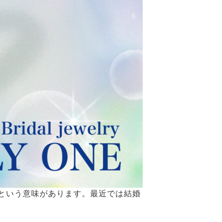
という意味があります。最近では結婚