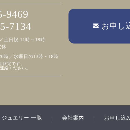
5-9469
5-7134
お申し
／土日祝 11時～18時
定休
20時／水曜日の13時～18時
組限定です。
連絡ください。
ジュエリー 一覧
会社案内
お申し込
｜
｜