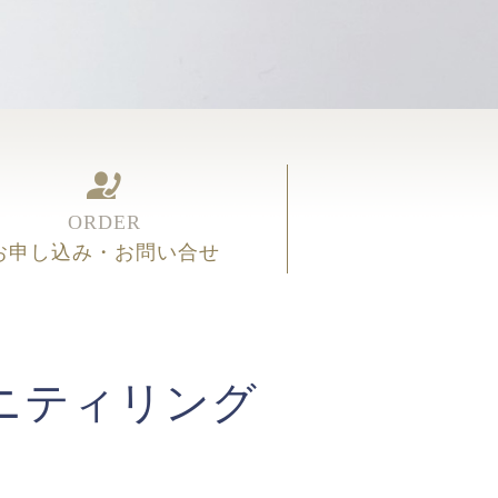
ORDER
お申し込み・お問い合せ
ニティリング