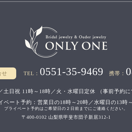
0551-35-9469
0
合せ
TEL：
携帯：
／土日祝 11時～18時／
火・水曜日定休
（事前予約に
イベート予約：
営業日の18時～20時／水曜日の13時～
プライベート予約はご希望日の２日前までにご連絡ください。
〒400-0102 山梨県甲斐市団子新居312-1