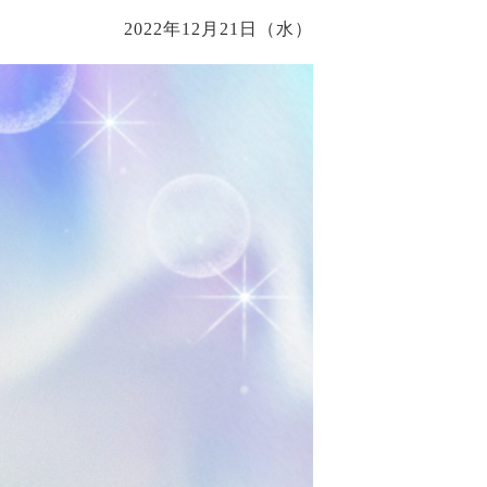
2022年12月21日（水）