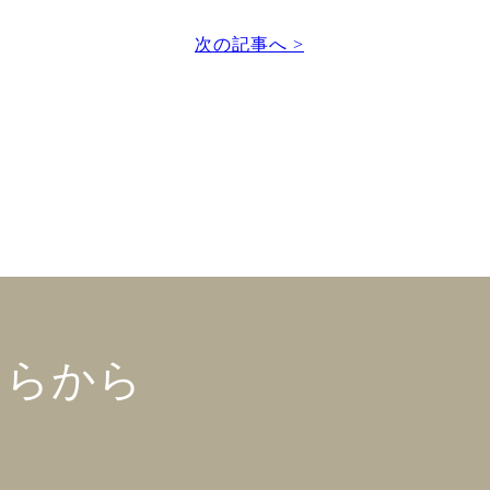
次の記事へ >
ちらから