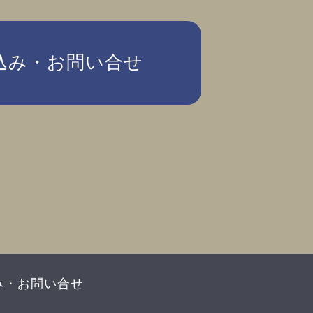
込み・お問い合せ
み・お問い合せ