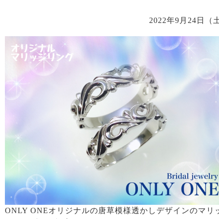
2022年9月24日（
ONLY ONEオリジナルの唐草模様透かしデザインのマリ