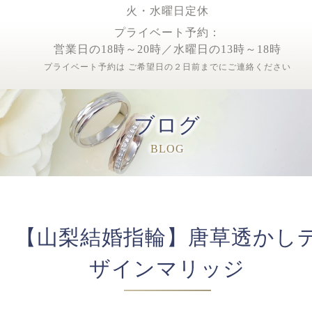
火・水曜日定休
プライベート予約：
営業日の18時～20時／水曜日の13時～18時
プライベート予約は ご希望日の２日前までにご連絡ください
ブログ
BLOG
【山梨結婚指輪】唐草透かし
ザインマリッジ