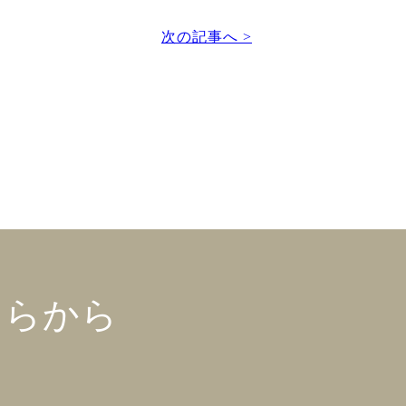
次の記事へ >
ちらから