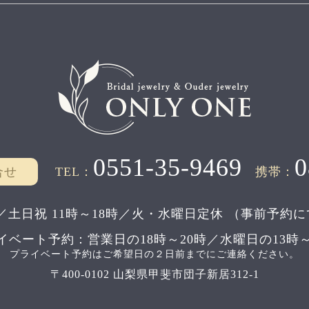
0551-35-9469
0
合せ
TEL：
携帯：
／土日祝 11時～18時／
火・水曜日定休
（事前予約に
イベート予約：
営業日の18時～20時／水曜日の13時～
プライベート予約はご希望日の２日前までにご連絡ください。
〒400-0102 山梨県甲斐市団子新居312-1