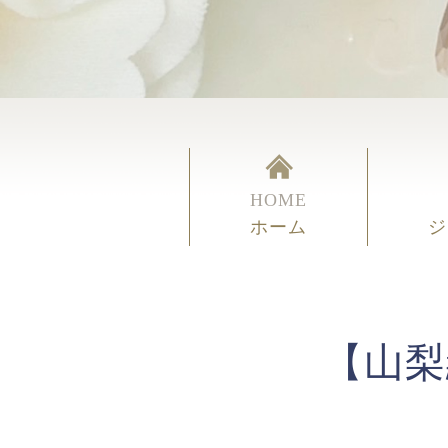
HOME
ホーム
ジ
【山梨