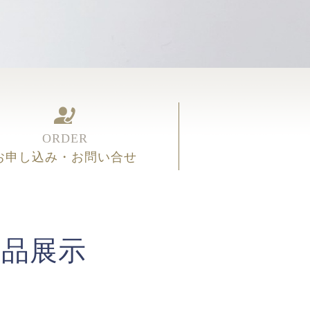
ORDER
お申し込み・お問い合せ
商品展示