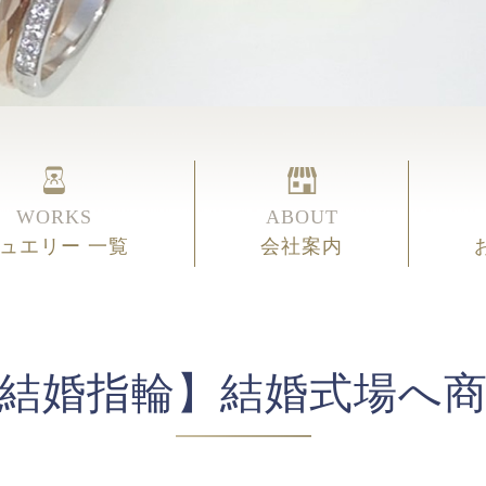
WORKS
ABOUT
ュエリー 一覧
会社案内
結婚指輪】結婚式場へ