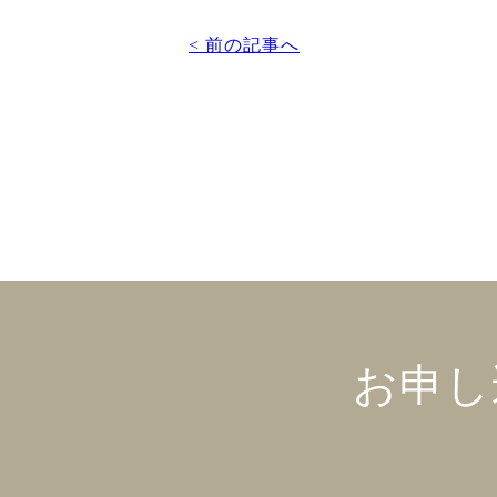
< 前の記事へ
お申し