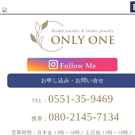
Follow Me
お申し込み・お問い合せ
0551-35-9469
TEL：
080-2145-7134
携帯：
営業時間：月木金 13時～18時／土日祝 11時～18時／