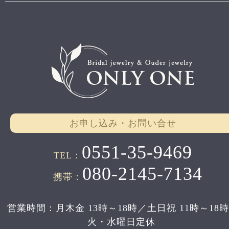
お申し込み・お問い合せ
0551-35-9469
TEL：
080-2145-7134
携帯：
営業時間：月木金 13時～18時／土日祝 11時～18
火・水曜日定休