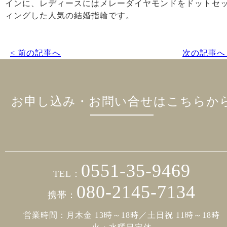
インに、レディースにはメレーダイヤモンドをドットセ
ィングした人気の結婚指輪です。
< 前の記事へ
次の記事へ 
お申し込み・お問い合せはこちらか
0551-35-9469
TEL：
080-2145-7134
携帯：
営業時間：月木金 13時～18時／土日祝 11時～18時