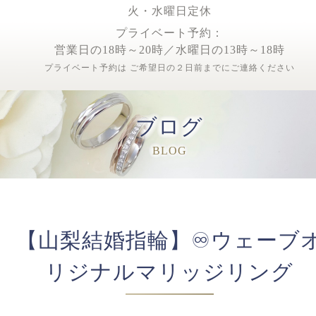
火・水曜日定休
プライベート予約：
営業日の18時～20時／水曜日の13時～18時
プライベート予約は ご希望日の２日前までにご連絡ください
ブログ
BLOG
【山梨結婚指輪】♾️ウェーブ
リジナルマリッジリング